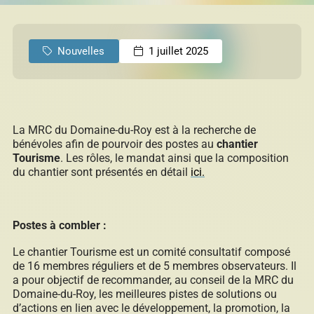
permis
Réinitialiser
Nouvelles
1 juillet 2025
Développement éolien
La MRC du Domaine-du-Roy est à la recherche de
Évaluation foncière
bénévoles afin de pourvoir des postes au
chantier
Tourisme
. Les rôles, le mandat ainsi que la composition
du chantier sont présentés en détail
ici.
Fonds, programmes et appels de projets
Postes à combler :
Le chantier Tourisme est un comité consultatif composé
de 16 membres réguliers et de 5 membres observateurs. Il
Règlements, politiques, cadres, plans
a pour objectif de recommander, au conseil de la MRC du
d’action et autres documents
Domaine-du-Roy, les meilleures pistes de solutions ou
d’actions en lien avec le développement, la promotion, la