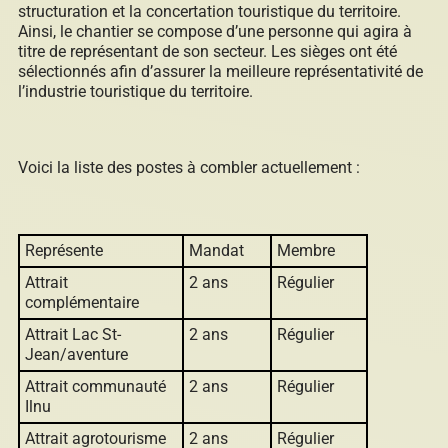
structuration et la concertation touristique du territoire.
Ainsi, le chantier se compose d’une personne qui agira à
titre de représentant de son secteur. Les sièges ont été
Répertoire des entreprises
sélectionnés afin d’assurer la meilleure représentativité de
l’industrie touristique du territoire.
Sable et gravier
Voici la liste des postes à combler actuellement :
Représente
Mandat
Membre
Villégiature
Attrait
2 ans
Régulier
complémentaire
Attrait Lac St-
2 ans
Régulier
Jean/aventure
Vente pour non-paiement de taxes
Attrait communauté
2 ans
Régulier
Ilnu
Attrait agrotourisme
2 ans
Régulier