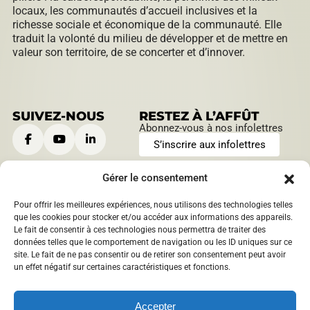
locaux, les communautés d’accueil inclusives et la
richesse sociale et économique de la communauté. Elle
traduit la volonté du milieu de développer et de mettre en
valeur son territoire, de se concerter et d’innover.
SUIVEZ-NOUS
RESTEZ À L’AFFÛT
Abonnez-vous à nos infolettres
S’inscrire aux infolettres
Gérer le consentement
Pour offrir les meilleures expériences, nous utilisons des technologies telles
CONTACTEZ-NOUS
HEURES D’OUVERTURE
que les cookies pour stocker et/ou accéder aux informations des appareils.
Le fait de consentir à ces technologies nous permettra de traiter des
901, boulevard Saint-Joseph
Lundi au jeudi:
données telles que le comportement de navigation ou les ID uniques sur ce
Roberval, Québec
,
Canada
9 h à 12 h | 13 h à 16 h
site. Le fait de ne pas consentir ou de retirer son consentement peut avoir
1209 boulevard Sacré-Coeur
Vendredi:
un effet négatif sur certaines caractéristiques et fonctions.
Saint-Félicien, Québec
,
9 h à 12 h
Canada
info@​mrcdomaineduroy.ca
Accepter