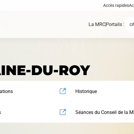
Accès rapides
Ac
La MRC
Portails :
ci
INE-DU-ROY
Demande de certif
Carte interactive
d'autorisation ou 
tions
Historique
permis
s
Séances du Conseil de la 
Règlements, polit
Fonds, programmes et
cadres, plans d’ac
appels de projets
autres documents