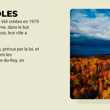
ÔLES
t été créées en 1979
me, dans le but
is, leur rôle a
prévus par la loi, et
mi les
e-du-Roy, on