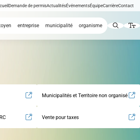
cueil
Demande de permis
Actualités
Événements
Équipe
Carrière
Contact
toyen
entreprise
municipalité
organisme
Augmenter le texte
Diminuer le texte
icat
de
Développement éolien
Municipalités et Territoire non organisé
Niveau de gris
Contraste élevé
MRC
Vente pour taxes
iques,
Liens soulignés
Répertoire des
tion et
entreprises