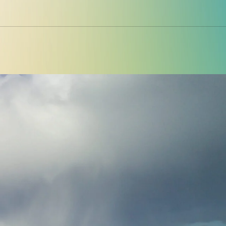
Police d'écriture lisible
Réinitialiser
s