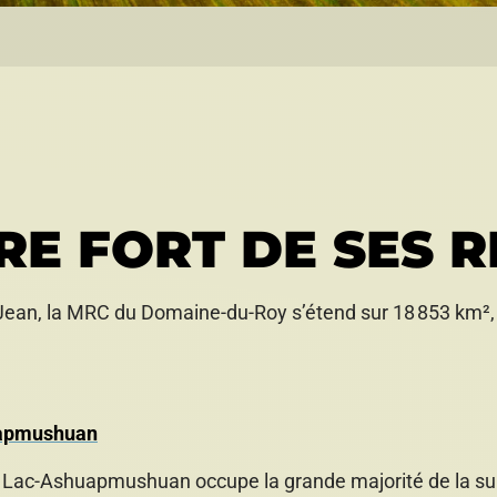
RE FORT DE SES 
an, la MRC du Domaine-du-Roy s’étend sur 18 853 km², d
uapmushuan
TNO) Lac-Ashuapmushuan occupe la grande majorité de la 