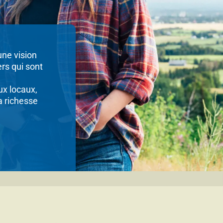
ne vision
ers qui sont
ux locaux,
a richesse