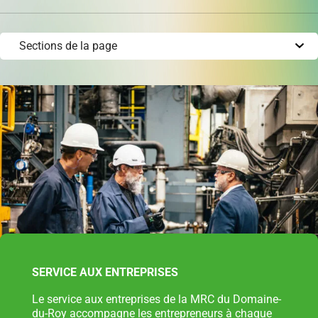
permis
Réinitialiser
Développement éolien
Évaluation foncière
Fonds, programmes et appels de projets
SERVICE AUX ENTREPRISES
Règlements, politiques, cadres, plans
d’action et autres documents
Le service aux entreprises de la MRC du Domaine-
du-Roy accompagne les entrepreneurs à chaque