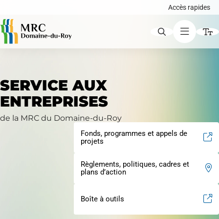
Accès rapides
ACCÈS RAPIDES
SERVICE AUX
Augmenter le texte
ENTREPRISES
Avis publics
Diminuer le texte
de la MRC du Domaine-du-Roy
Fonds, programmes et appels de
Niveau de gris
projets
Carte interactive
Contraste élevé
Règlements, politiques, cadres et
plans d’action
Liens soulignés
Boîte à outils
Demande de certificat d'autorisation ou de
Police d'écriture lisible