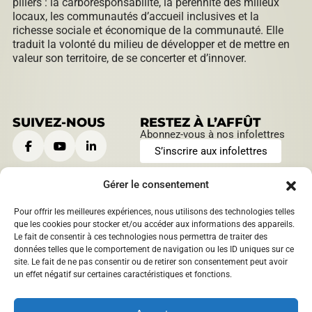
piliers : la carboresponsabilité, la pérennité des milieux
locaux, les communautés d’accueil inclusives et la
richesse sociale et économique de la communauté. Elle
traduit la volonté du milieu de développer et de mettre en
valeur son territoire, de se concerter et d’innover.
SUIVEZ-NOUS
RESTEZ À L’AFFÛT
Abonnez-vous à nos infolettres
S’inscrire aux infolettres
Gérer le consentement
Pour offrir les meilleures expériences, nous utilisons des technologies telles
CONTACTEZ-NOUS
HEURES D’OUVERTURE
que les cookies pour stocker et/ou accéder aux informations des appareils.
Le fait de consentir à ces technologies nous permettra de traiter des
901, boulevard Saint-Joseph
Lundi au jeudi:
données telles que le comportement de navigation ou les ID uniques sur ce
Roberval, Québec
,
Canada
9 h à 12 h | 13 h à 16 h
site. Le fait de ne pas consentir ou de retirer son consentement peut avoir
1209 boulevard Sacré-Coeur
Vendredi:
un effet négatif sur certaines caractéristiques et fonctions.
Saint-Félicien, Québec
,
9 h à 12 h
Canada
info@​mrcdomaineduroy.ca