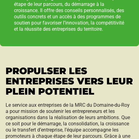
étape de leur parcours, du démarrage à la
croissance. Il offre des conseils personnalisés, des
outils concrets et un accès à des programmes de
Répertoire des entreprises
soutien pour favoriser l’innovation, la compétitivité
et la réussite des entreprises du territoire.
Sable et gravier
PROPULSER LES
ENTREPRISES VERS LEUR
Villégiature
PLEIN POTENTIEL
Le service aux entreprises de la MRC du Domaine-du-Roy
a pour mission de soutenir les entrepreneurs et les
Vente pour non-paiement de taxes
organisations dans la réalisation de leurs ambitions. Que
ce soit pour le démarrage, la consolidation, la croissance
ou le transfert d’entreprise, l’équipe accompagne les
promoteurs à chaque étape de leur parcours. Grâce à une