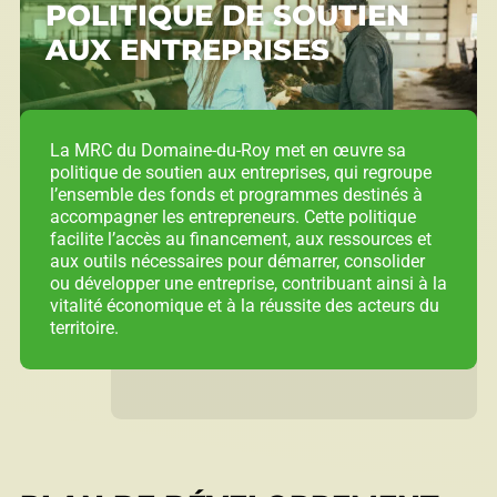
POLITIQUE DE SOUTIEN
AUX ENTREPRISES
La MRC du Domaine-du-Roy met en œuvre sa
politique de soutien aux entreprises, qui regroupe
l’ensemble des fonds et programmes destinés à
accompagner les entrepreneurs. Cette politique
facilite l’accès au financement, aux ressources et
aux outils nécessaires pour démarrer, consolider
ou développer une entreprise, contribuant ainsi à la
vitalité économique et à la réussite des acteurs du
territoire.