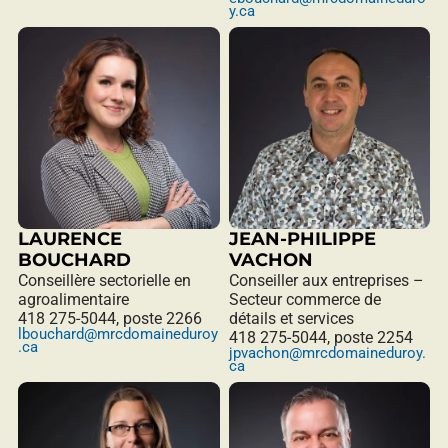
y.ca
LAURENCE
JEAN-PHILIPPE
BOUCHARD
VACHON
Conseillère sectorielle en
Conseiller aux entreprises –
agroalimentaire
Secteur commerce de
418 275-5044, poste 2266
détails et services
lbouchard@mrcdomaineduroy
418 275-5044, poste 2254
.ca
jpvachon@mrcdomaineduroy.
ca