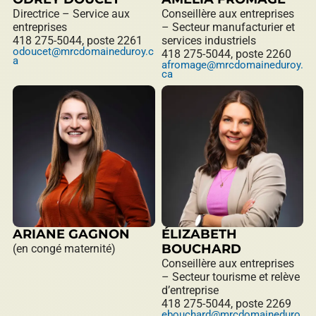
Directrice – Service aux
Conseillère aux entreprises
entreprises
– Secteur manufacturier et
418 275-5044, poste 2261
services industriels
odoucet@mrcdomaineduroy.c
418 275-5044, poste 2260
a
afromage@mrcdomaineduroy.
ca
ARIANE GAGNON
ÉLIZABETH
BOUCHARD
(en congé maternité)
Conseillère aux entreprises
– Secteur tourisme et relève
d’entreprise
418 275-5044, poste 2269
ebouchard@mrcdomaineduro