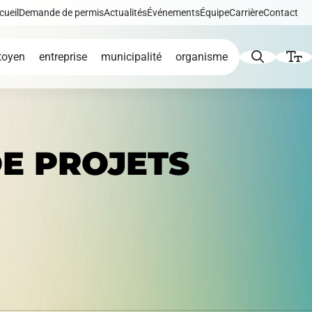
cueil
Demande de permis
Actualités
Événements
Équipe
Carrière
Contact
toyen
entreprise
municipalité
organisme
Augmenter le texte
E PROJETS
Diminuer le texte
icat
de
Développement éolien
Niveau de gris
Contraste élevé
iques,
Liens soulignés
Répertoire des
tion et
entreprises