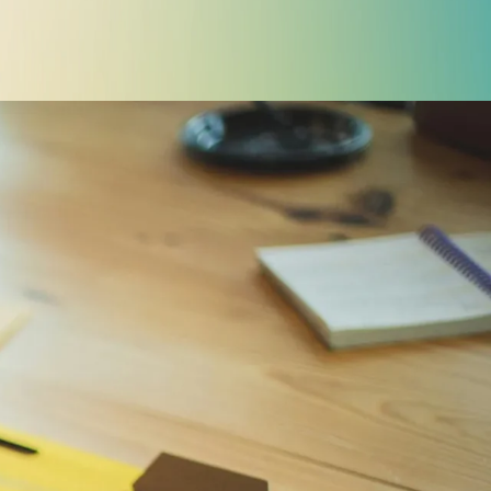
Police d'écriture lisible
Réinitialiser
s