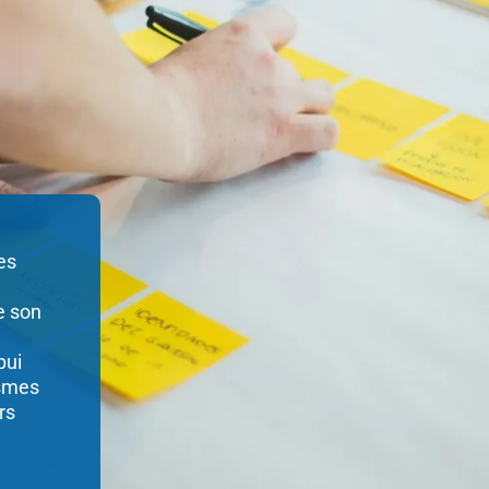
es
e son
pui
ismes
rs