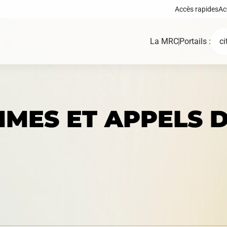
Accès rapides
Ac
La MRC
Portails :
ci
MES ET APPELS D
Demande de certif
Carte interactive
d'autorisation ou 
permis
Règlements, polit
Fonds, programmes et
cadres, plans d’ac
appels de projets
autres documents