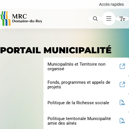
Accès rapides
ACCÈS RAPIDES
PORTAIL MUNICIPALITÉ
Augmenter le texte
Municipalités et Territoire non
Avis publics
Diminuer le texte
organisé
Fonds, programmes et appels de
Niveau de gris
projets
Carte interactive
Contraste élevé
Politique de la Richesse sociale
Liens soulignés
Politique territoriale Municipalité
Demande de certificat d'autorisation ou de
amie des aînés
Police d'écriture lisible