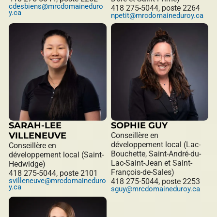
cdesbiens@mrcdomaineduro
418 275-5044, poste 2264
y.ca
npetit@mrcdomaineduroy.ca
SARAH-LEE
SOPHIE GUY
VILLENEUVE
Conseillère en
développement local (Lac-
Conseillère en
Bouchette, Saint-André-du-
développement local (Saint-
Lac-Saint-Jean et Saint-
Hedwidge)
François-de-Sales)
418 275-5044, poste 2101
svilleneuve@mrcdomaineduro
418 275-5044, poste 2253
y.ca
sguy@mrcdomaineduroy.ca