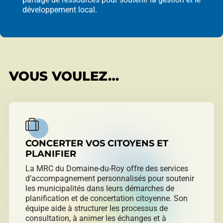
développement local.
Répertoire des entreprises
VOUS VOULEZ…
Sable et gravier
Villégiature
CONCERTER VOS CITOYENS ET
PLANIFIER
La MRC du Domaine-du-Roy offre des services
d’accompagnement personnalisés pour soutenir
Vente pour non-paiement de taxes
les municipalités dans leurs démarches de
planification et de concertation citoyenne. Son
équipe aide à structurer les processus de
consultation, à animer les échanges et à