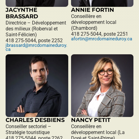
JACYNTHE
ANNIE FORTIN
BRASSARD
Conseillère en
développement local
Directrice – Développement
(Chambord)
des milieux (Roberval et
418 275-5044, poste 2251
Saint-Félicien)
afortin@mrcdomaineduroy.ca
418 275-5044, poste 2252
jbrassard@mrcdomaineduroy.
ca
CHARLES DESBIENS
NANCY PETIT
Conseiller sectoriel –
Conseillère en
Stratégie touristique
développement local (La
418 275-5044, poste 2262
Doré et Saint-Prime)