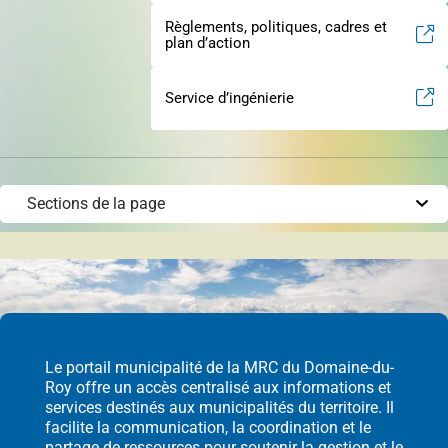
permis
Règlements, politiques, cadres et
Réinitialiser
plan d’action
Développement éolien
Service d’ingénierie
Évaluation foncière
Fonds, programmes et appels de projets
Le portail municipalité de la MRC du Domaine-du-
Roy offre un accès centralisé aux informations et
Règlements, politiques, cadres, plans
services destinés aux municipalités du territoire. Il
d’action et autres documents
facilite la communication, la coordination et le
partage de ressources pour soutenir la gestion et le