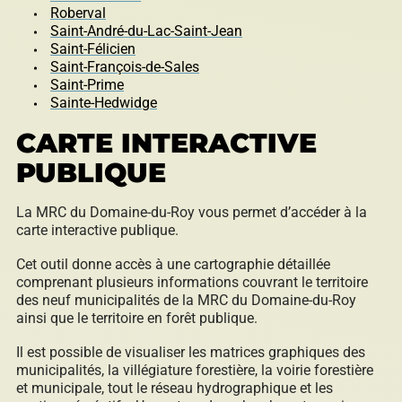
Roberval
Saint-André-du-Lac-Saint-Jean
Saint-Félicien
Répertoire des entreprises
Saint-François-de-Sales
Saint-Prime
Sainte-Hedwidge
CARTE INTERACTIVE
Sable et gravier
PUBLIQUE
La MRC du Domaine-du-Roy vous permet d’accéder à la
carte interactive publique.
Villégiature
Cet outil donne accès à une cartographie détaillée
comprenant plusieurs informations couvrant le territoire
des neuf municipalités de la MRC du Domaine-du-Roy
ainsi que le territoire en forêt publique.
Vente pour non-paiement de taxes
Il est possible de visualiser les matrices graphiques des
municipalités, la villégiature forestière, la voirie forestière
et municipale, tout le réseau hydrographique et les