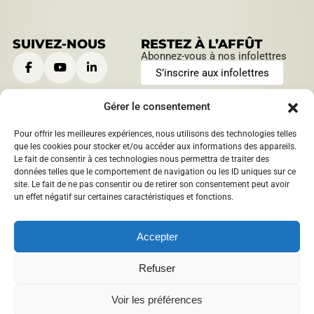
SUIVEZ-NOUS
RESTEZ À L’AFFÛT
Abonnez-vous à nos infolettres
S’inscrire aux infolettres
Gérer le consentement
Pour offrir les meilleures expériences, nous utilisons des technologies telles
CONTACTEZ-NOUS
HEURES D’OUVERTURE
que les cookies pour stocker et/ou accéder aux informations des appareils.
Le fait de consentir à ces technologies nous permettra de traiter des
901, boulevard Saint-Joseph
Lundi au jeudi:
données telles que le comportement de navigation ou les ID uniques sur ce
Roberval, Québec
,
Canada
9 h à 12 h | 13 h à 16 h
site. Le fait de ne pas consentir ou de retirer son consentement peut avoir
1209 boulevard Sacré-Coeur
Vendredi:
un effet négatif sur certaines caractéristiques et fonctions.
Saint-Félicien, Québec
,
9 h à 12 h
Canada
info@​mrcdomaineduroy.ca
Accepter
418 275-5044
Refuser
Politique de confidentialité
Voir les préférences
© Tous droits réservés MRC Domaine-du-Roy