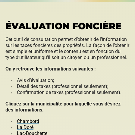
permis
Réinitialiser
ÉVALUATION FONCIÈRE
Développement éolien
Cet outil de consultation permet d’obtenir de l’information
sur les taxes foncières des propriétés. La façon de l’obtenir
est simple et uniforme et le contenu est en fonction du
type d’utilisateur qu’il soit un citoyen ou un professionnel.
Évaluation foncière
On y retrouve les informations suivantes :
Avis d’évaluation;
Détail des taxes (professionnel seulement);
Fonds, programmes et appels de projets
Confirmation de taxes (professionnel seulement).
Cliquez sur la municipalité pour laquelle vous désirez
des informations.
Règlements, politiques, cadres, plans
Chambord
d’action et autres documents
La Doré
Lac-Bouchette