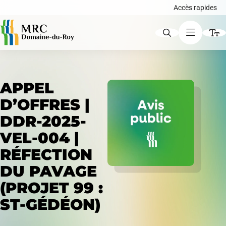
Accès rapides
ACCÈS RAPIDES
APPEL
Augmenter le texte
D’OFFRES |
DDR-2025-
Avis publics
Diminuer le texte
VEL-004 |
Niveau de gris
RÉFECTION
DU PAVAGE
Carte interactive
Contraste élevé
(PROJET 99 :
Liens soulignés
ST-GÉDÉON)
Demande de certificat d'autorisation ou de
Police d'écriture lisible