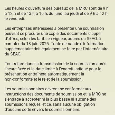
Les heures d’ouverture des bureaux de la MRC sont de 9 h
à 12 h et de 13 h à 16 h, du lundi au jeudi et de 9 h à 12 h
Répertoire des entreprises
le vendredi.
Les entreprises intéressées à présenter une soumission
peuvent se procurer une copie des documents d’appel
d’offres, selon les tarifs en vigueur, auprès du SEAO, à
Sable et gravier
compter du 18 juin 2025. Toute demande d’information
supplémentaire doit également se faire par l'intermédiaire
du SEAO.
Tout retard dans la transmission de la soumission après
Villégiature
l’heure fixée et la date limite à l’endroit indiqué pour la
présentation entraînera automatiquement la
non‑conformité et le rejet de la soumission.
Les soumissionnaires devront se conformer aux
Vente pour non-paiement de taxes
instructions des documents de soumission et la MRC ne
s’engage à accepter ni la plus basse ni aucune des
soumissions reçues, et ce, sans aucune obligation
d’aucune sorte envers le soumissionnaire.