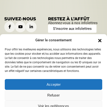
SUIVEZ-NOUS
RESTEZ À L’AFFÛT
Abonnez-vous à nos infolettres
S’inscrire aux infolettres
Gérer le consentement
Pour offrir les meilleures expériences, nous utilisons des technologies telles
CONTACTEZ-NOUS
HEURES D’OUVERTURE
que les cookies pour stocker et/ou accéder aux informations des appareils.
Le fait de consentir à ces technologies nous permettra de traiter des
901, boulevard Saint-Joseph
Lundi au jeudi:
données telles que le comportement de navigation ou les ID uniques sur ce
Roberval, Québec
,
Canada
9 h à 12 h | 13 h à 16 h
site. Le fait de ne pas consentir ou de retirer son consentement peut avoir
1209 boulevard Sacré-Coeur
Vendredi:
un effet négatif sur certaines caractéristiques et fonctions.
Saint-Félicien, Québec
,
9 h à 12 h
Canada
info@​mrcdomaineduroy.ca
Accepter
418 275-5044
Refuser
Politique de confidentialité
Voir les préférences