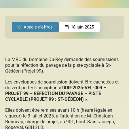
permis
Réinitialiser
Développement éolien
Appels d'offres
18 juin 2025
Évaluation foncière
La MRC du Domaine-Du-Roy demande des soumissions
pour la réfection du pavage de la piste cyclable à St-
Gédéon (Projet 99).
Les enveloppes de soumission doivent être cachetées et
Fonds, programmes et appels de projets
doivent porter l’inscription «
DDR-2025-VEL-004 –
PROJET 99 – RÉFECTION DU PAVAGE – PISTE
CYCLABLE (PROJET 99 : ST-GÉDÉON)
».
Elles doivent être remises avant 10 h (heure légale en
Règlements, politiques, cadres, plans
vigueur) le 3 juillet 2025, à l’attention de M. Christoph
d’action et autres documents
Bonneau, chargé de projet, au 901, boul. Saint-Joseph,
Roberval, G8H 2L8.