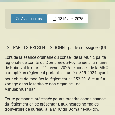
permis
Réinitialiser
Avis publics
18 février 2025
Développement éolien
EST PAR LES PRÉSENTES DONNÉ par le soussigné, QUE :
Évaluation foncière
Lors de la séance ordinaire du conseil de la Municipalité
régionale de comté du Domaine-du-Roy, tenue à la mairie
de Roberval le mardi 11 février 2025, le conseil de la MRC
a adopté un règlement portant le numéro 319-2024 ayant
Fonds, programmes et appels de projets
o
pour objet de modifier le règlement n
252-2018 relatif au
zonage dans le territoire non organisé Lac-
Ashuapmushuan.
Toute personne intéressée pourra prendre connaissance
Règlements, politiques, cadres, plans
du règlement en se présentant, aux heures normales
d’action et autres documents
d’ouverture de bureau, à la MRC du Domaine-du-Roy.