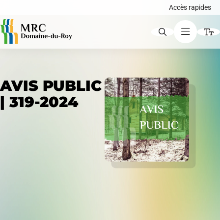
Accès rapides
ACCÈS RAPIDES
AVIS PUBLIC
Augmenter le texte
| 319-2024
Avis publics
Diminuer le texte
Niveau de gris
Carte interactive
Contraste élevé
Liens soulignés
Demande de certificat d'autorisation ou de
Police d'écriture lisible