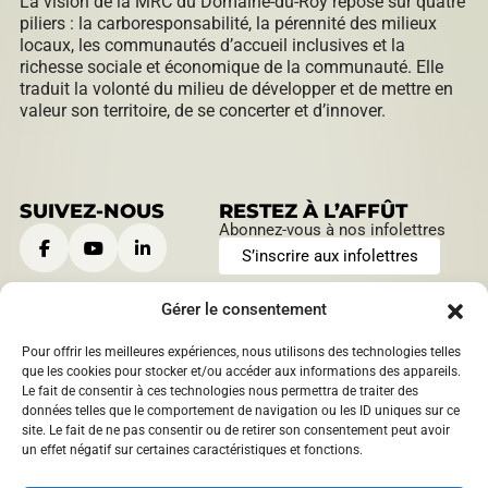
La vision de la MRC du Domaine-du-Roy repose sur quatre
piliers : la carboresponsabilité, la pérennité des milieux
locaux, les communautés d’accueil inclusives et la
richesse sociale et économique de la communauté. Elle
traduit la volonté du milieu de développer et de mettre en
valeur son territoire, de se concerter et d’innover.
SUIVEZ-NOUS
RESTEZ À L’AFFÛT
Abonnez-vous à nos infolettres
S’inscrire aux infolettres
Gérer le consentement
Pour offrir les meilleures expériences, nous utilisons des technologies telles
CONTACTEZ-NOUS
HEURES D’OUVERTURE
que les cookies pour stocker et/ou accéder aux informations des appareils.
Le fait de consentir à ces technologies nous permettra de traiter des
901, boulevard Saint-Joseph
Lundi au jeudi:
données telles que le comportement de navigation ou les ID uniques sur ce
Roberval, Québec
,
Canada
9 h à 12 h | 13 h à 16 h
site. Le fait de ne pas consentir ou de retirer son consentement peut avoir
1209 boulevard Sacré-Coeur
Vendredi:
un effet négatif sur certaines caractéristiques et fonctions.
Saint-Félicien, Québec
,
9 h à 12 h
Canada