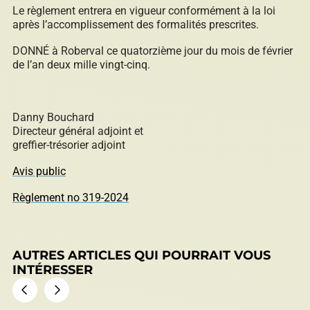
Le règlement entrera en vigueur conformément à la loi
après l’accomplissement des formalités prescrites.
Répertoire des entreprises
DONNÉ à Roberval ce quatorzième jour du mois de février
de l’an deux mille vingt-cinq.
Sable et gravier
Danny Bouchard
Directeur général adjoint et
greffier-trésorier adjoint
Avis public
Villégiature
Règlement no 319-2024
Vente pour non-paiement de taxes
AUTRES ARTICLES QUI POURRAIT VOUS
INTÉRESSER