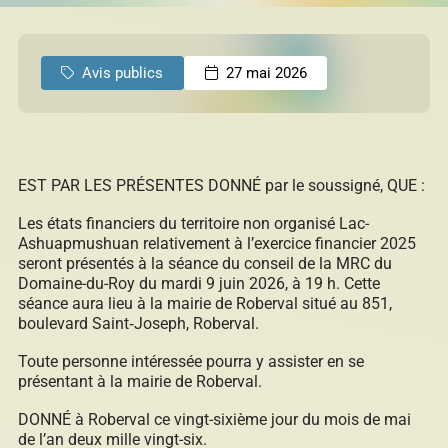
permis
Réinitialiser
Avis publics
27 mai 2026
Développement éolien
EST PAR LES PRÉSENTES DONNÉ par le soussigné, QUE :
Évaluation foncière
Les états financiers du territoire non organisé Lac-
Ashuapmushuan relativement à l’exercice financier 2025
seront présentés à la séance du conseil de la MRC du
Domaine-du-Roy du mardi 9 juin 2026, à 19 h. Cette
Fonds, programmes et appels de projets
séance aura lieu à la mairie de Roberval situé au 851,
boulevard Saint‑Joseph, Roberval.
Toute personne intéressée pourra y assister en se
présentant à la mairie de Roberval.
Règlements, politiques, cadres, plans
d’action et autres documents
DONNÉ à Roberval ce vingt-sixième jour du mois de mai
de l’an deux mille vingt-six.