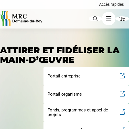
Accès rapides
ACCÈS RAPIDES
ATTIRER ET FIDÉLISER LA
Augmenter le texte
MAIN-D’ŒUVRE
Avis publics
Diminuer le texte
Portail entreprise
Niveau de gris
Portail organisme
Carte interactive
Contraste élevé
Fonds, programmes et appel de
Liens soulignés
projets
Demande de certificat d'autorisation ou de
Police d'écriture lisible