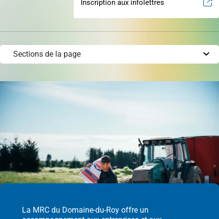
permis
Inscription aux infolettres
Réinitialiser
Développement éolien
Évaluation foncière
Fonds, programmes et appels de projets
Règlements, politiques, cadres, plans
d’action et autres documents
La MRC du Domaine-du-Roy offre un