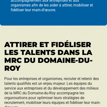
accompagnement aux entreprises et aux
organismes afin de les aider à attirer, mobiliser et
fidéliser leur main-d’œuvre.
Répertoire des entreprises
Sable et gravier
ATTIRER ET FIDÉLISER
LES TALENTS DANS LA
MRC DU DOMAINE-DU-
Villégiature
ROY
Pour les entreprises et organismes, recruter et retenir des
talents qualifiés est un enjeu majeur. Les équipes du
Vente pour non-paiement de taxes
service aux entreprises et du développement des milieux
de la MRC du Domaine-du-Roy accompagne les
organisations pour optimiser leurs stratégies de
recrutement, mobiliser leurs équipes et fidéliser leur main-