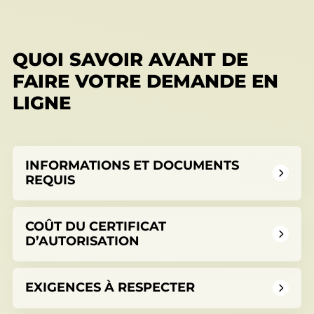
permis
Réinitialiser
QUOI SAVOIR AVANT DE
Développement éolien
FAIRE VOTRE DEMANDE EN
LIGNE
Évaluation foncière
INFORMATIONS ET DOCUMENTS
REQUIS
Fonds, programmes et appels de projets
COÛT DU CERTIFICAT
D’AUTORISATION
Règlements, politiques, cadres, plans
EXIGENCES À RESPECTER
d’action et autres documents