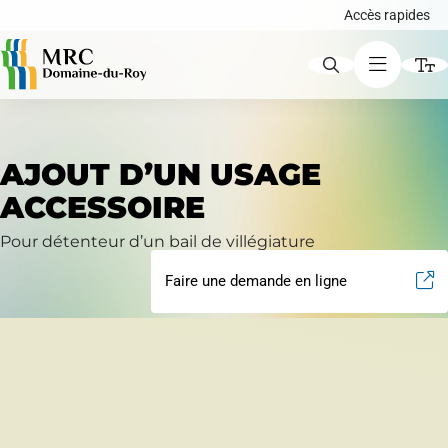
Accès rapides
ACCÈS RAPIDES
AJOUT D’UN USAGE
Augmenter le texte
ACCESSOIRE
Avis publics
Diminuer le texte
Pour détenteur d’un bail de villégiature
Faire une demande en ligne
Niveau de gris
Carte interactive
Contraste élevé
Liens soulignés
Demande de certificat d'autorisation ou de
Police d'écriture lisible