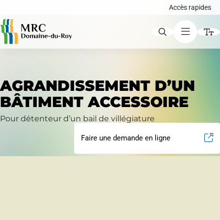
Accès rapides
ACCÈS RAPIDES
AGRANDISSEMENT D’UN
Augmenter le texte
BÂTIMENT ACCESSOIRE
Avis publics
Diminuer le texte
Pour détenteur d’un bail de villégiature
Faire une demande en ligne
Niveau de gris
Carte interactive
Contraste élevé
Liens soulignés
Demande de certificat d'autorisation ou de
Police d'écriture lisible