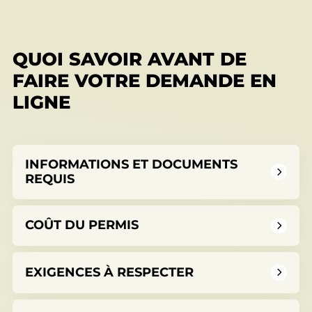
permis
Réinitialiser
QUOI SAVOIR AVANT DE
Développement éolien
FAIRE VOTRE DEMANDE EN
LIGNE
Évaluation foncière
INFORMATIONS ET DOCUMENTS
REQUIS
Fonds, programmes et appels de projets
COÛT DU PERMIS
EXIGENCES À RESPECTER
Règlements, politiques, cadres, plans
d’action et autres documents