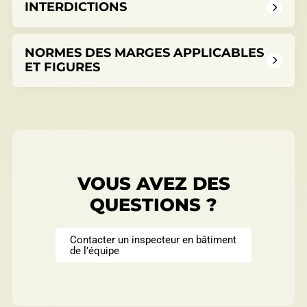
INTERDICTIONS
Répertoire des entreprises
NORMES DES MARGES APPLICABLES
ET FIGURES
Sable et gravier
Villégiature
VOUS AVEZ DES
QUESTIONS ?
Contacter un inspecteur en bâtiment
Vente pour non-paiement de taxes
de l’équipe