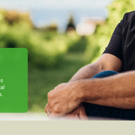
us
al
s.