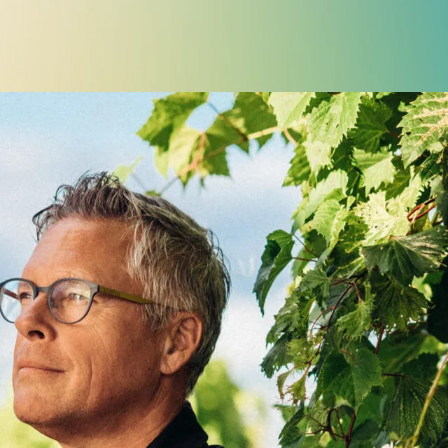
Police d'écriture lisible
Réinitialiser
s