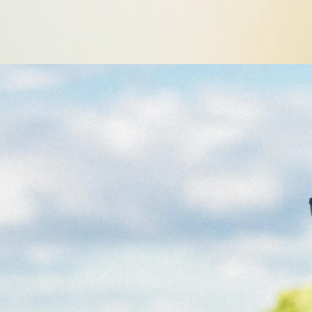
Vente pour non-
Villégiature
paiement de taxe