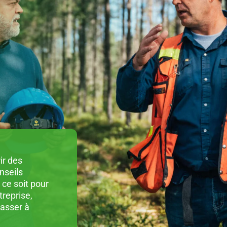
ir des
nseils
ce soit pour
reprise,
passer à