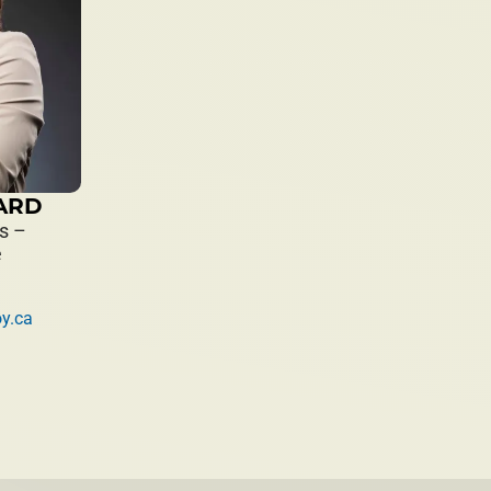
ARD
s –
e
y.ca