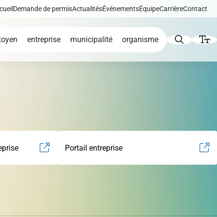
cueil
Demande de permis
Actualités
Événements
Équipe
Carrière
Contact
toyen
entreprise
municipalité
organisme
Augmenter le texte
Diminuer le texte
icat
de
Développement éolien
reprise
Portail entreprise
Niveau de gris
Contraste élevé
iques,
Liens soulignés
Répertoire des
tion et
entreprises