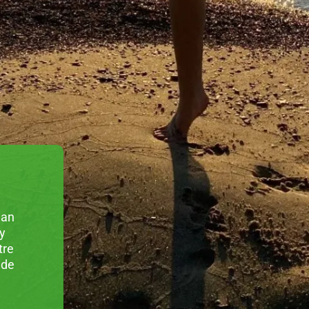
lan
y
tre
 de