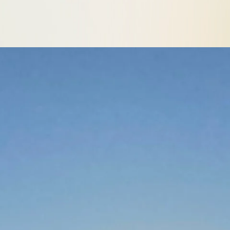
Vente pour non-
Villégiature
paiement de taxe