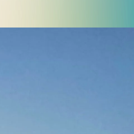
Police d'écriture lisible
Réinitialiser
s