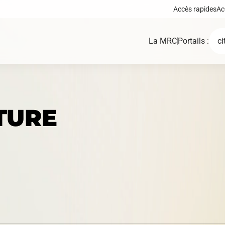
Accès rapides
Ac
La MRC
Portails :
ci
TURE
Demande de certif
Carte interactive
d'autorisation ou 
permis
Règlements, polit
Fonds, programmes et
cadres, plans d’ac
appels de projets
autres documents