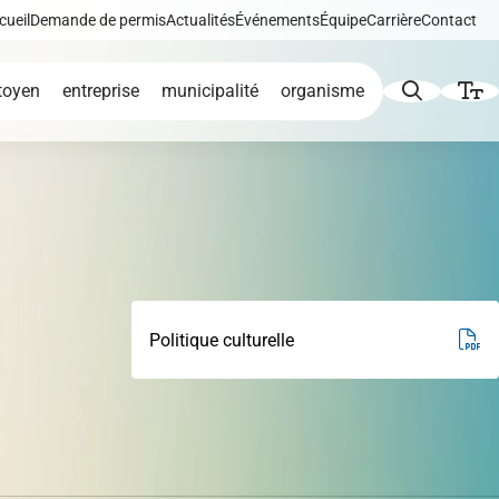
cueil
Demande de permis
Actualités
Événements
Équipe
Carrière
Contact
toyen
entreprise
municipalité
organisme
Augmenter le texte
Diminuer le texte
icat
de
Développement éolien
Politique culturelle
Niveau de gris
Contraste élevé
iques,
Liens soulignés
Répertoire des
tion et
entreprises