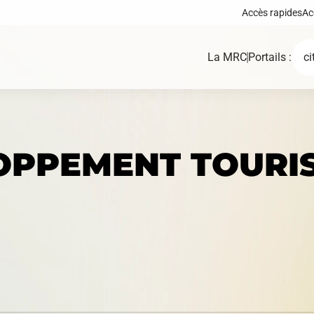
Accès rapides
Ac
La MRC
Portails :
ci
OPPEMENT TOURI
Demande de certif
Carte interactive
d'autorisation ou 
permis
Règlements, polit
Fonds, programmes et
cadres, plans d’ac
appels de projets
autres documents