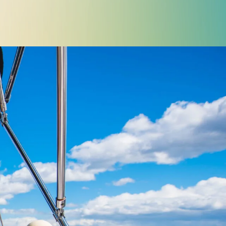
Police d'écriture lisible
Réinitialiser
s