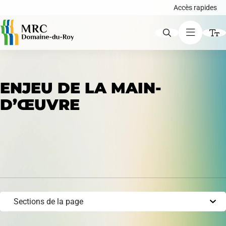
Accès rapides
ACCÈS RAPIDES
ENJEU DE LA MAIN-
Augmenter le texte
D’ŒUVRE
Avis publics
Diminuer le texte
Niveau de gris
Carte interactive
Contraste élevé
Liens soulignés
Demande de certificat d'autorisation ou de
Police d'écriture lisible