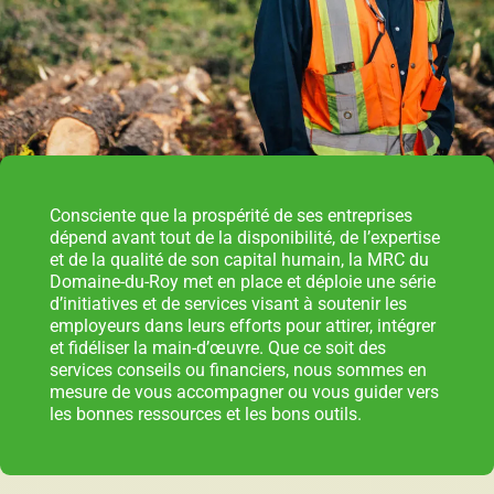
Répertoire des entreprises
Sable et gravier
Consciente que la prospérité de ses entreprises
dépend avant tout de la disponibilité, de l’expertise
et de la qualité de son capital humain, la MRC du
Domaine-du-Roy met en place et déploie une série
Villégiature
d’initiatives et de services visant à soutenir les
employeurs dans leurs efforts pour attirer, intégrer
et fidéliser la main-d’œuvre. Que ce soit des
services conseils ou financiers, nous sommes en
mesure de vous accompagner ou vous guider vers
Vente pour non-paiement de taxes
les bonnes ressources et les bons outils.