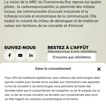
La vision de la MRC du Domaine-du-Roy repose sur quatre
piliers : la carboresponsabilité, la pérennité des milieux
locaux, les communautés d’accueil inclusives et la
richesse sociale et économique de la communauté. Elle
traduit la volonté du milieu de développer et de mettre en
valeur son territoire, de se concerter et d’innover.
SUIVEZ-NOUS
RESTEZ À L’AFFÛT
Abonnez-vous à nos infolettres
S’inscrire aux infolettres
Gérer le consentement
Pour offrir les meilleures expériences, nous utilisons des technologies telles
CONTACTEZ-NOUS
HEURES D’OUVERTURE
que les cookies pour stocker et/ou accéder aux informations des appareils.
Le fait de consentir à ces technologies nous permettra de traiter des
901, boulevard Saint-Joseph
Lundi au jeudi:
données telles que le comportement de navigation ou les ID uniques sur ce
Roberval, Québec
,
Canada
9 h à 12 h | 13 h à 16 h
site. Le fait de ne pas consentir ou de retirer son consentement peut avoir
1209 boulevard Sacré-Coeur
Vendredi:
un effet négatif sur certaines caractéristiques et fonctions.
Saint-Félicien, Québec
,
9 h à 12 h
Canada