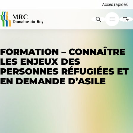
Accès rapides
ACCÈS RAPIDES
FORMATION – CONNAÎTRE
Augmenter le texte
LES ENJEUX DES
PERSONNES RÉFUGIÉES ET
Avis publics
Diminuer le texte
EN DEMANDE D’ASILE
Niveau de gris
Carte interactive
Contraste élevé
Liens soulignés
Demande de certificat d'autorisation ou de
Police d'écriture lisible