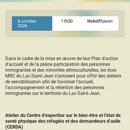
permis
Réinitialiser
8 octobre
11h30
Webdiffusion
2026
Développement éolien
Évaluation foncière
Dans le cadre de la mise en œuvre de leur Plan d'action
d'accueil et de la pleine participation des personnes
immigrantes et des minorités ethnoculturelles, les trois
MRC du Lac-Saint-Jean s’unissent pour offrir des ateliers
de sensibilisation afin de favoriser l’accueil,
Fonds, programmes et appels de projets
l’accompagnement et la rétention des personnes
immigrantes sur le territoire du Lac-Saint-Jean.
Règlements, politiques, cadres, plans
Atelier du Centre d’expertise sur le bien-être et l’état de
d’action et autres documents
santé physique des réfugiés et des demandeurs d’asile
(CERDA)