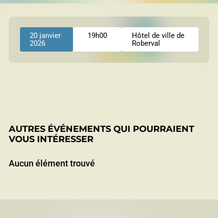
permis
Réinitialiser
20 janvier
19h00
Hôtel de ville de
2026
Roberval
Développement éolien
Évaluation foncière
AUTRES ÉVÉNEMENTS QUI POURRAIENT
VOUS INTÉRESSER
Fonds, programmes et appels de projets
Aucun élément trouvé
Règlements, politiques, cadres, plans
d’action et autres documents