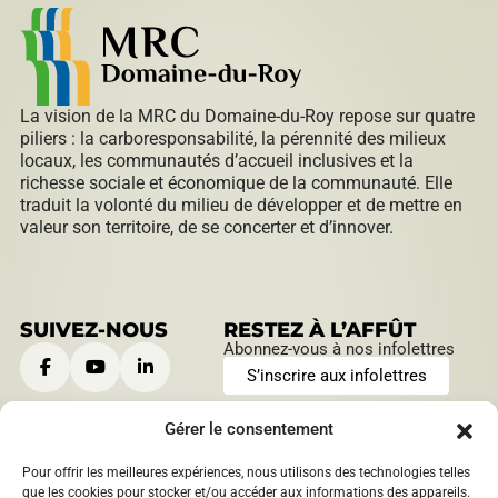
Répertoire des entreprises
La vision de la MRC du Domaine-du-Roy repose sur quatre
piliers : la carboresponsabilité, la pérennité des milieux
locaux, les communautés d’accueil inclusives et la
Sable et gravier
richesse sociale et économique de la communauté. Elle
traduit la volonté du milieu de développer et de mettre en
valeur son territoire, de se concerter et d’innover.
Villégiature
SUIVEZ-NOUS
RESTEZ À L’AFFÛT
Abonnez-vous à nos infolettres
S’inscrire aux infolettres
Vente pour non-paiement de taxes
Gérer le consentement
Pour offrir les meilleures expériences, nous utilisons des technologies telles
CONTACTEZ-NOUS
HEURES D’OUVERTURE
que les cookies pour stocker et/ou accéder aux informations des appareils.