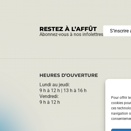
RESTEZ À L’AFFÛT
S’inscrire 
Abonnez-vous à nos infolettres
HEURES D’OUVERTURE
Lundi au jeudi:
9 h à 12 h | 13 h à 16 h
Vendredi:
Pour offrir l
9 h à 12 h
cookies pour
ces technolo
navigation ou
consentement