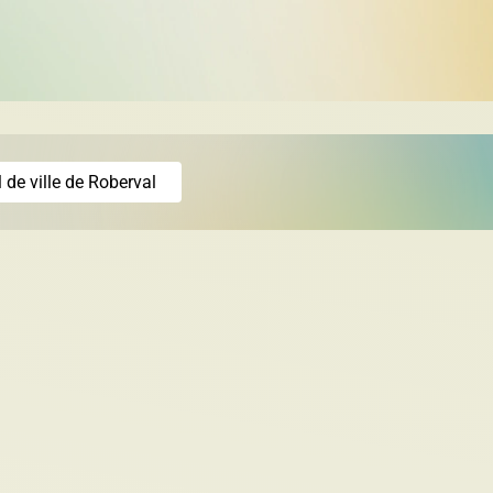
Vente pour non-
Villégiature
paiement de taxe
 de ville de Roberval