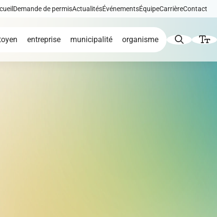
cueil
Demande de permis
Actualités
Événements
Équipe
Carrière
Contact
toyen
entreprise
municipalité
organisme
Augmenter le texte
Diminuer le texte
icat
de
Développement éolien
Niveau de gris
Contraste élevé
iques,
Liens soulignés
Répertoire des
tion et
entreprises