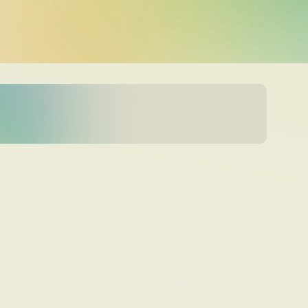
Police d'écriture lisible
Réinitialiser
s