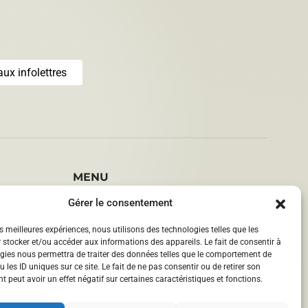
aux infolettres
MENU
La MRC
Gérer le consentement
Aménagement du territoire
Développement des milieux de vie
es meilleures expériences, nous utilisons des technologies telles que les
Service aux entreprises
 stocker et/ou accéder aux informations des appareils. Le fait de consentir à
Service d’ingénierie
gies nous permettra de traiter des données telles que le comportement de
Contact
 les ID uniques sur ce site. Le fait de ne pas consentir ou de retirer son
 peut avoir un effet négatif sur certaines caractéristiques et fonctions.