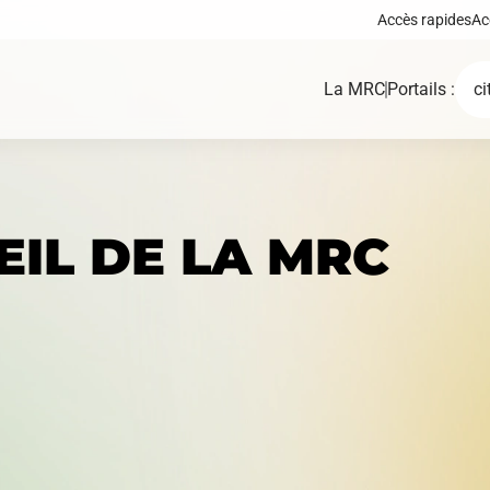
Accès rapides
Ac
La MRC
Portails :
ci
IL DE LA MRC
Demande de certif
Carte interactive
d'autorisation ou 
permis
Règlements, polit
Fonds, programmes et
cadres, plans d’ac
appels de projets
autres documents