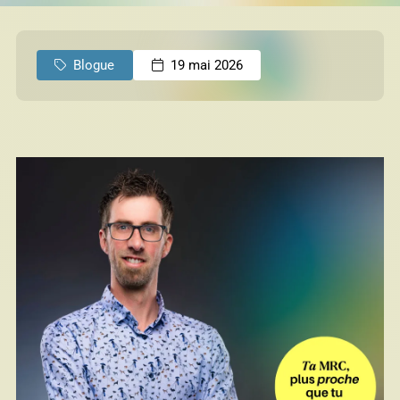
permis
Réinitialiser
Blogue
19 mai 2026
Développement éolien
Évaluation foncière
Fonds, programmes et appels de projets
Règlements, politiques, cadres, plans
d’action et autres documents