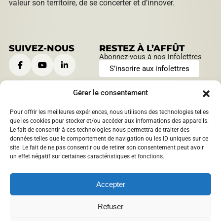
valeur son territoire, de se concerter et d’innover.
SUIVEZ-NOUS
RESTEZ À L’AFFÛT
Abonnez-vous à nos infolettres
S’inscrire aux infolettres
Gérer le consentement
Pour offrir les meilleures expériences, nous utilisons des technologies telles
CONTACTEZ-NOUS
HEURES D’OUVERTURE
que les cookies pour stocker et/ou accéder aux informations des appareils.
Le fait de consentir à ces technologies nous permettra de traiter des
901, boulevard Saint-Joseph
Lundi au jeudi:
données telles que le comportement de navigation ou les ID uniques sur ce
Roberval, Québec
,
Canada
9 h à 12 h | 13 h à 16 h
site. Le fait de ne pas consentir ou de retirer son consentement peut avoir
1209 boulevard Sacré-Coeur
Vendredi:
un effet négatif sur certaines caractéristiques et fonctions.
Saint-Félicien, Québec
,
9 h à 12 h
Canada
info@​mrcdomaineduroy.ca
Accepter
418 275-5044
Refuser