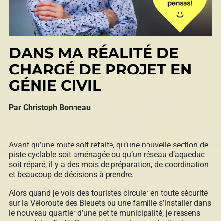
Répertoire des entreprises
DANS MA RÉALITÉ DE
CHARGÉ DE PROJET EN
Sable et gravier
GÉNIE CIVIL
Par Christoph Bonneau
Villégiature
Avant qu’une route soit refaite, qu’une nouvelle section de
piste cyclable soit aménagée ou qu’un réseau d’aqueduc
soit réparé, il y a des mois de préparation, de coordination
et beaucoup de décisions à prendre.
Vente pour non-paiement de taxes
Alors quand je vois des touristes circuler en toute sécurité
sur la Véloroute des Bleuets ou une famille s’installer dans
le nouveau quartier d’une petite municipalité, je ressens