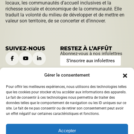
locaux, les communautés d’accueil inclusives et la
richesse sociale et économique de la communauté. Elle
traduit la volonté du milieu de développer et de mettre en
valeur son territoire, de se concerter et d’innover.
SUIVEZ-NOUS
RESTEZ À L’AFFÛT
Abonnez-vous à nos infolettres
S’inscrire aux infolettres
Gérer le consentement
Pour offrir les meilleures expériences, nous utilisons des technologies telles
CONTACTEZ-NOUS
HEURES D’OUVERTURE
que les cookies pour stocker et/ou accéder aux informations des appareils.
Le fait de consentir à ces technologies nous permettra de traiter des
901, boulevard Saint-Joseph
Lundi au jeudi:
données telles que le comportement de navigation ou les ID uniques sur ce
Roberval, Québec
,
Canada
9 h à 12 h | 13 h à 16 h
site. Le fait de ne pas consentir ou de retirer son consentement peut avoir
1209 boulevard Sacré-Coeur
Vendredi:
un effet négatif sur certaines caractéristiques et fonctions.
Saint-Félicien, Québec
,
9 h à 12 h
Canada
info@​mrcdomaineduroy.ca
Accepter
418 275-5044