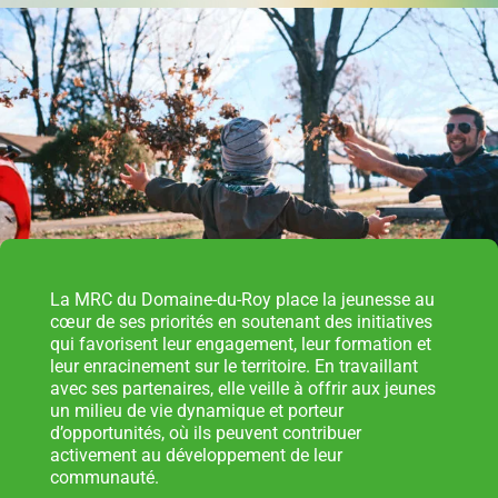
permis
Réinitialiser
Développement éolien
Évaluation foncière
La MRC du Domaine-du-Roy place la jeunesse au
cœur de ses priorités en soutenant des initiatives
Fonds, programmes et appels de projets
qui favorisent leur engagement, leur formation et
leur enracinement sur le territoire. En travaillant
avec ses partenaires, elle veille à offrir aux jeunes
un milieu de vie dynamique et porteur
d’opportunités, où ils peuvent contribuer
Règlements, politiques, cadres, plans
activement au développement de leur
d’action et autres documents
communauté.