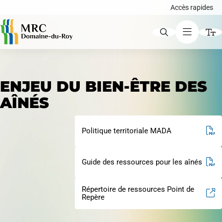
Accès rapides
ACCÈS RAPIDES
ENJEU DU BIEN-ÊTRE DES
Augmenter le texte
AÎNÉS
Avis publics
Diminuer le texte
Politique territoriale MADA
Niveau de gris
Guide des ressources pour les aînés
Carte interactive
Contraste élevé
Répertoire de ressources Point de
Liens soulignés
Repère
Demande de certificat d'autorisation ou de
Police d'écriture lisible