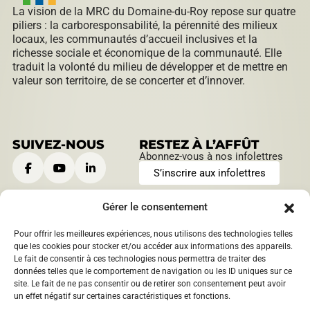
La vision de la MRC du Domaine-du-Roy repose sur quatre
piliers : la carboresponsabilité, la pérennité des milieux
locaux, les communautés d’accueil inclusives et la
richesse sociale et économique de la communauté. Elle
traduit la volonté du milieu de développer et de mettre en
valeur son territoire, de se concerter et d’innover.
SUIVEZ-NOUS
RESTEZ À L’AFFÛT
Abonnez-vous à nos infolettres
S’inscrire aux infolettres
Gérer le consentement
Pour offrir les meilleures expériences, nous utilisons des technologies telles
CONTACTEZ-NOUS
HEURES D’OUVERTURE
que les cookies pour stocker et/ou accéder aux informations des appareils.
Le fait de consentir à ces technologies nous permettra de traiter des
901, boulevard Saint-Joseph
Lundi au jeudi:
données telles que le comportement de navigation ou les ID uniques sur ce
Roberval, Québec
,
Canada
9 h à 12 h | 13 h à 16 h
site. Le fait de ne pas consentir ou de retirer son consentement peut avoir
1209 boulevard Sacré-Coeur
Vendredi:
un effet négatif sur certaines caractéristiques et fonctions.
Saint-Félicien, Québec
,
9 h à 12 h