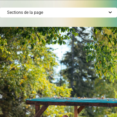
permis
Réinitialiser
Développement éolien
Évaluation foncière
Fonds, programmes et appels de projets
Règlements, politiques, cadres, plans
d’action et autres documents